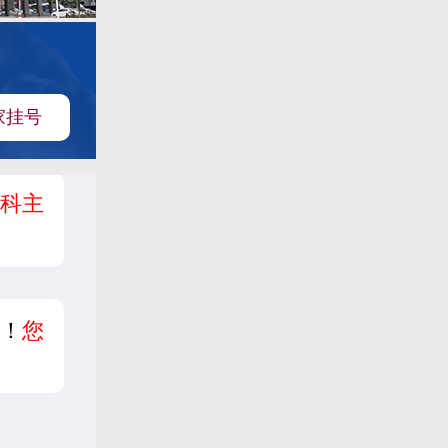
家挂号
科主
！
您